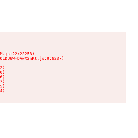
M.js:22:23258)

OLDU6W-DAwX2nKt.js:9:6237)

2)

0)

6)

7)

5)

4)